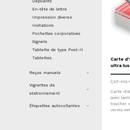
Dépliants
En-tête de lettre
Impression diverse
Invitations
Pochettes corporatives
Signets
Tablette de type Post-It
Tablettes
Carte d'
ultra lu
Reçus manuels
CAF-HG-
Vignettes de
Carte d'
stationnement
avec lam
toucher »
Étiquettes autocollantes
vernis es
additionn
supérieur
avec lam