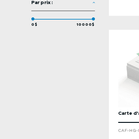
Par prix :
("soft-to
de produc
ouvrables
spécifiqu
0$
10000$
fournissez
dessous 
soumissio
Carte d'
CAF-HG-