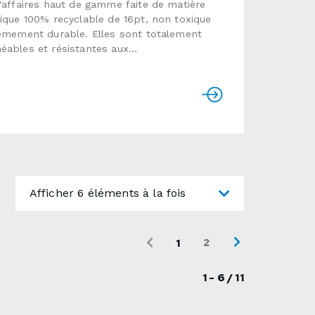
'affaires haut de gamme faite de matière
ique 100% recyclable de 16pt, non toxique
êmement durable. Elles sont totalement
ables et résistantes aux
res.Format : 3,5" x 2"Papier : papier
ique 16pt (100% recyclable)Temps de
ion : habituellement de 5 à 7 jours
esUtiliser le formulaire ci-dessous pour
nvoyer une demande de soumission
e.
Afficher 6 éléments à la fois
2
1
1 - 6 / 11