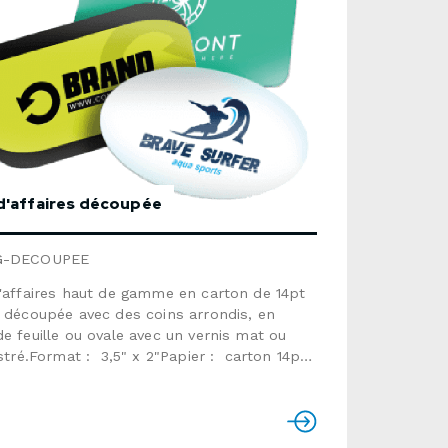
d'affaires découpée
G-DECOUPEE
'affaires haut de gamme en carton de 14pt
 découpée avec des coins arrondis, en
e feuille ou ovale avec un vernis mat ou
ustré.Format : 3,5" x 2"Papier : carton 14pt
, avec vernis mat ou ultra lustréFormes :
rrondis, feuille, ovalTemps de production :
llement de 5 à 7 jours ouvrablesVeuillez
férer aux gabarits et aux instructions