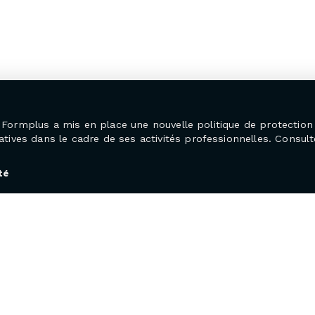
25, Formplus a mis en place une nouvelle politique de protecti
ives dans le cadre de ses activités professionnelles. Consulte
té