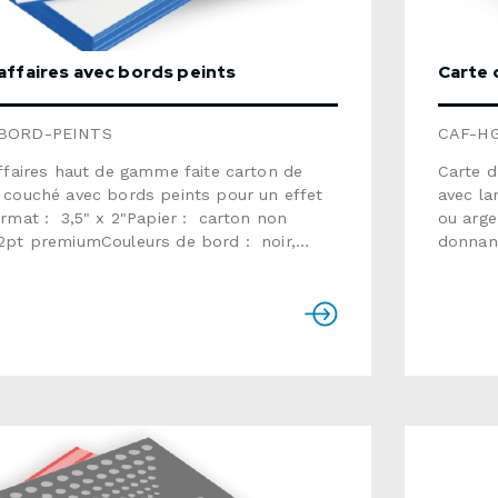
affaires avec bords peints
Carte 
BORD-PEINTS
CAF-H
ffaires haut de gamme faite carton de
Carte d
 couché avec bords peints pour un effet
avec la
rmat : 3,5" x 2"Papier : carton non
ou arge
2pt premiumCouleurs de bord : noir,
donnant
eu, jaune, argent, doré, blanc (sans
qualité
)Temps de production : habituellement de
carton 
urs ouvrablesUtiliser le formulaire ci-
sélecti
pour nous envoyer une demande de
côtésTe
n détaillée.
10 jour
aux ins
dessous
formula
demande