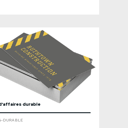
ques à ce produit ci-dessous si vous
ez l'infographie. Utiliser le formulaire ci-
s pour nous envoyer une demande de
ion détaillée.
d'affaires durable
G-DURABLE