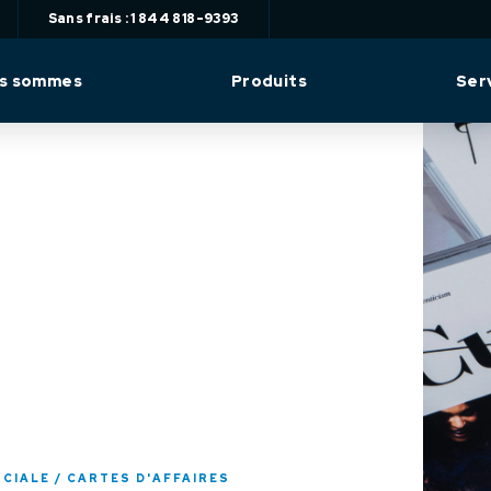
Sans frais : 1 844 818-9393
us sommes
Produits
Ser
RCIALE
CARTES D'AFFAIRES