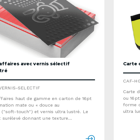
affaires avec vernis sélectif
Carte 
stré
CAF-H
VERNIS-SELECTIF
Carte d
ou 16pt
affaires haut de gamme en carton de 16pt
forme d
ination mate ou « douce au
ultra l
 ("soft-touch") et vernis ultra lustré. Le
ou 16pt
t surélevé donnant une texture
coins a
elle à cette carte de qualité
habitue
e.Format : 3,5" x 2"Papier : carton 16pt
vous ré
ination mate ou « douce au toucher »