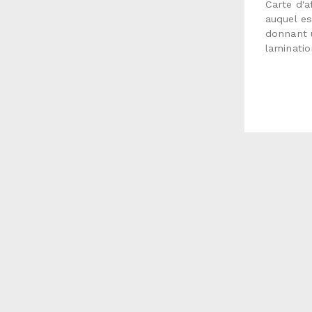
Carte d'
auquel es
donnant u
laminatio
taches.Fo
laminati
de produc
ouvrables
nous env
détaillée.