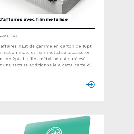
d'affaires avec film métallisé
G-METAL
'affaires haut de gamme en carton de 16pt
mination mate et film métallisé localisé or
nt de 2pt. Le film métallisé est surélevé
 une texture additionnelle à cette carte de
 supérieure.Format : 3,5" x 2"Papier :
16pt avec lamination mate et film métallisé
fFilm métallisé : argent ou or, sur 1 ou 2
mps de production : habituellement de 7 à
s ouvrablesVeuillez vous référer
tructions spécifiques à ce produit ci-
 si vous fournissez l'infographie.Utiliser le
ire ci-dessous pour nous envoyer une
 de soumission détaillée.