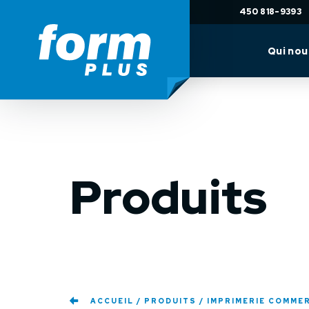
450 818-9393
Qui no
Produits
ACCUEIL
PRODUITS
IMPRIMERIE COMME