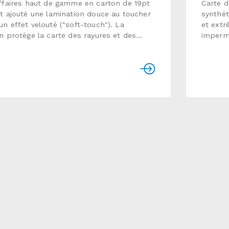
affaires haut de gamme en carton de 19pt
Carte d
t ajouté une lamination douce au toucher
synthét
n effet velouté ("soft-touch"). La
et extr
n protège la carte des rayures et des
impermé
rmat : 3,5" x 2"Papier : carton 16pt avec
déchiru
on douce au toucher("soft-touch")Temps
synthét
tion : habituellement de 5 à 7 jours
product
Utiliser le formulaire ci-dessous pour
ouvrabl
oyer une demande de soumission
nous e
détaillé