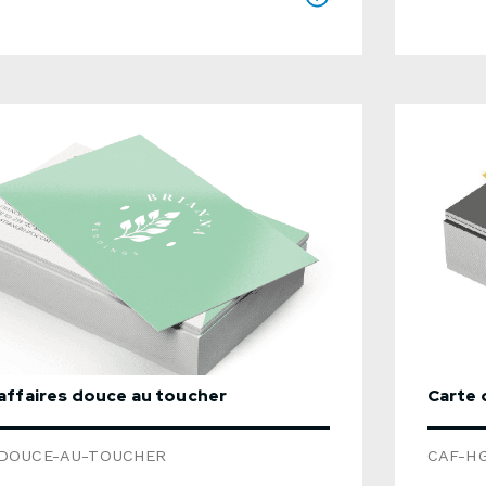
spécifi
uch") et vernis sélectif ultra lustréTemps
fourniss
tion : habituellement de 7 à 10 jours
dessou
Veuillez vous référer aux instructions
soumiss
es à ce produit ci-dessous si vous
 l'infographie.Utiliser le formulaire ci-
pour nous envoyer une demande de
n détaillée.
affaires douce au toucher
Carte 
DOUCE-AU-TOUCHER
CAF-H