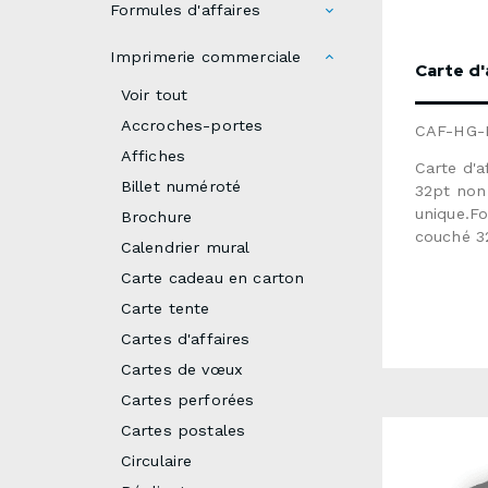
Formules d'affaires
Imprimerie commerciale
Carte d'
Voir tout
Accroches-portes
CAF-HG-
Affiches
Carte d'a
Billet numéroté
32pt non
unique.Fo
Brochure
couché 3
Calendrier mural
rouge, bl
Carte cadeau en carton
peinture
7 à 10 jo
Carte tente
dessous 
Cartes d'affaires
soumissio
Cartes de vœux
Cartes perforées
Cartes postales
Circulaire