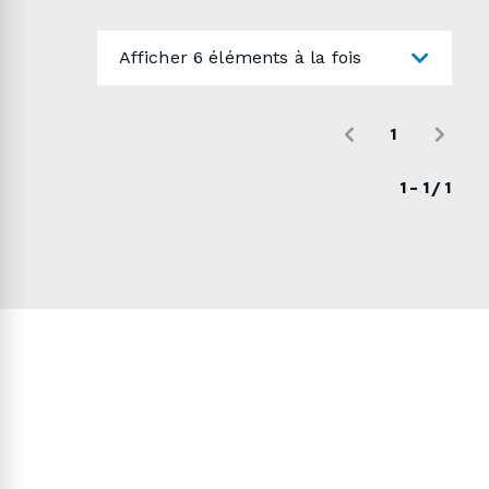
production : 10 à 15 jours ouvrablesUtiliser le
formulaire ci-dessous pour nous envoyer une
demande de soumission détaillée.
Afficher 6 éléments à la fois
1
1 - 1 / 1