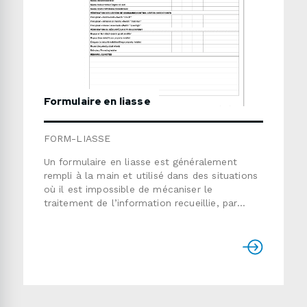
Formulaire en liasse
FORM-LIASSE
Un formulaire en liasse est généralement
rempli à la main et utilisé dans des situations
où il est impossible de mécaniser le
traitement de l’information recueillie, par
exemple, sur un chantier de construction ou à
l’intérieur d’un véhicule. Les formulaires en
liasse sont souvent en multicopies et
autocopiant. Ils peuvent être assemblés en
livrets et inclure un couvert enrobant. Ils
peuvent aussi ne pas avoir de bretelle et être
assemblés en jeux collés. Temps de