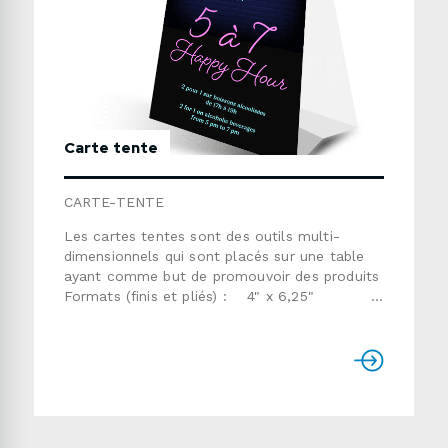
Carte tente
CARTE-TENTE
Les cartes tentes sont des outils multi-
dimensionnels qui sont placés sur une table
ayant comme but de promouvoir des produits
Formats (finis et pliés) : 4" x 6,25"
5" x 5,5"Carton et
fini : carton 14pt couché 2 côtés avec vernis
matImpression : 1 côté seulementTemps de
production : habituellement de 7 à 10 jours
ouvrablesNOTE : Livré à platVeuillez vous
référer aux gabarits ci-dessous si vous
fournissez l'infographie. Utiliser le formulaire