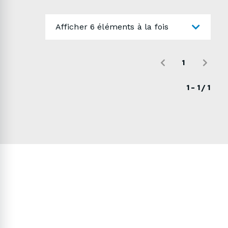
ci-dessous pour nous envoyer une demande
de soumission détaillée.
Afficher 6 éléments à la fois
1
1 - 1 / 1