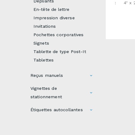
Dépliants
: 4" 
8,5 x 3,5
En-tête de lettre
(optionne
Impression diverse
standard
Invitations
(fournir 
de produc
Pochettes corporatives
ouvrable
Signets
variable
Tablette de type Post-It
une CART
gabarits 
Tablettes
l'infogra
nous env
Reçus manuels
détaillée.
Vignettes de
stationnement
Étiquettes autocollantes