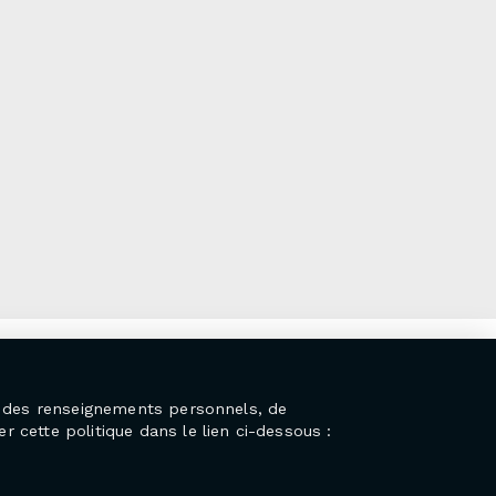
on des renseignements personnels, de
r cette politique dans le lien ci-dessous :