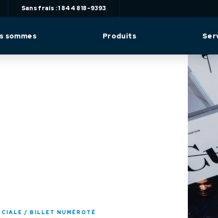
Sans frais : 1 844 818-9393
us sommes
Produits
Ser
RCIALE
BILLET NUMÉROTÉ