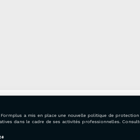
25, Formplus a mis en place une nouvelle politique de protecti
ives dans le cadre de ses activités professionnelles. Consulte
té