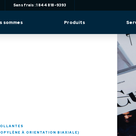
Sans frais : 1 844 818-9393
us sommes
Produits
Ser
COLLANTES
OPYLÈNE À ORIENTATION BIAXIALE)