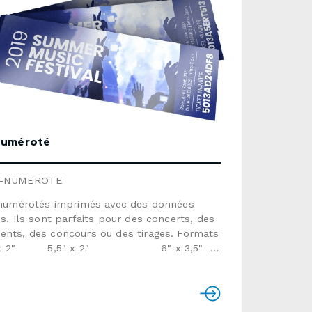
 numéroté
T-NUMEROTE
s numérotés imprimés avec des données
es. Ils sont parfaits pour des concerts, des
ts, des concours ou des tirages. Formats
 x 2" 5,5" x 2" 6" x 3,5"
,5"Perforation : à 1" de la droite au recto
nel)Papier : carton 14pt couché
rdDonnées variables : 1 ou 2 champs
r les données dans un fichier Excel)Temps