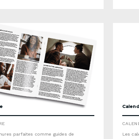
t couché 2 côtés fini semi-lustré
de prod
on sur 1 côté seulement)Quantité : 1 à
ouvrabl
de production : habituellement de 7 à 15
variab
vrables* Formats personnalisés
une CAR
es Utiliser le formulaire ci-dessous pour
gabarit
oyer une demande de soumission
l'infog
nous e
détaillé
e
Calend
RE
CALEN
hures parfaites comme guides de
Les cal