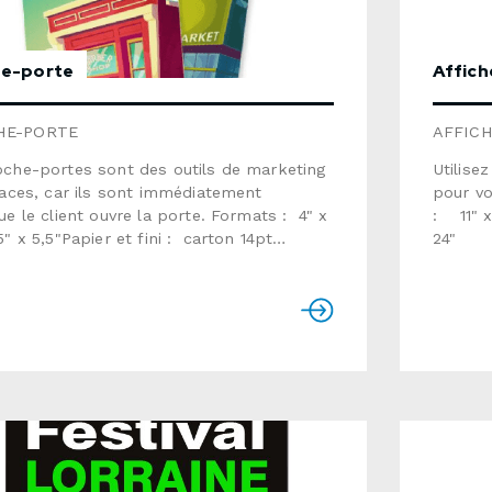
e-porte
Affich
HE-PORTE
AFFICH
oche-portes sont des outils de marketing
Utilise
caces, car ils sont immédiatement
pour vos
ue le client ouvre la porte. Formats : 4" x
: 11
5" x 5,5"Papier et fini : carton 14pt
24"
 2 côtés avec vernis semi-
personn
ltra-lustré, mat(ne convient PAS à
texte 1
criture) ou carton
80lb 
iro sans enduits (CONVIENT à
: habit
e) Perforation : 1 perforation détachable
le form
t pour le format 3,5" x 8,5")Impression :
demande
ôtésTemps de production : habituellement
 jours ouvrablesVeuillez vous référer
its ci-dessous si vous fournissez
phie. Utiliser le formulaire ci-dessous pour