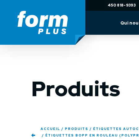
450 818-9393
Qui no
Produits
ACCUEIL
PRODUITS
ÉTIQUETTES AUTO
ÉTIQUETTES BOPP EN ROULEAU (POLYPR