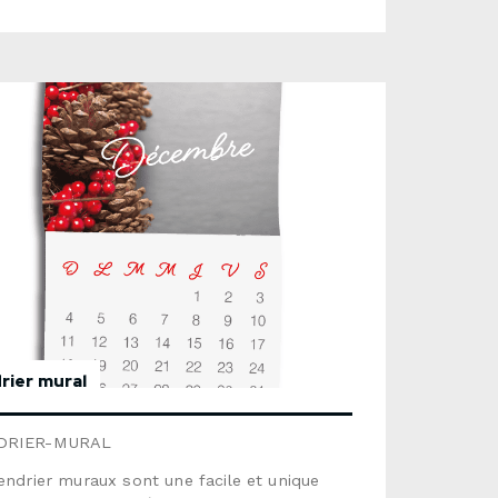
uction : habituellement de 7 à 10 jours
esSi vous n'avez pas besoin de données
les, demandé plutôt une CARTE POSTALE ou
TE PERFORÉE.Veuillez vous référer aux
s ci-dessous si vous fournissez
raphie.Utiliser le formulaire ci-dessous pour
nvoyer une demande de soumission
e.
rier mural
DRIER-MURAL
endrier muraux sont une facile et unique