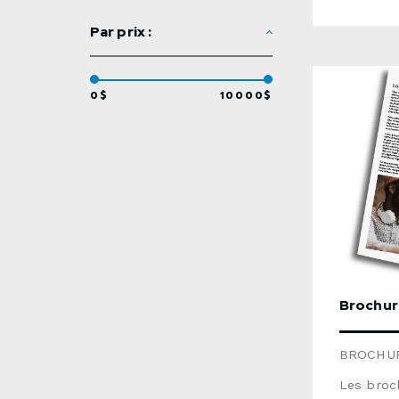
carton 8p
Par prix :
(impressi
10Temps 
jours ou
disponibl
0$
10000$
nous env
détaillée.
Brochur
BROCHU
Les broc