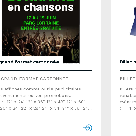
oyer une demande de soumission
 grand format cartonnée
Billet
E-GRAND-FORMAT-CARTONNEE
BILLE
les affiches comme outils publicitaires
Billet
 événements ou vos promotions.
variabl
48" 12" x 60"
événemen
"
: 4"
8,5 x 3
(option
"
standa
(fourni