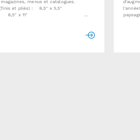
, magazines, menus et catalogues.
d'augme
 (finis et pliés) : 8,5" x 5,5"
l'année
,5" x 11"
paysag
rsonnaliséPapiers et finis : texte lustré
pages de
lb ou 100lb), texte soyeux (80lb ou
lustré 
bre de pages (incluant la couverture) :
l'intér
ple de 4 pages, de 8 à 64 pagesCouverture
100, 20
pier que l'intérieur ou carton
assembl
re: portrait ou paysageTemps de
product
n : habituellement de 7 à 15 jours
ouvrabl
 Utiliser le formulaire ci-dessous pour
dessous
oyer une demande de soumission
formula
demande