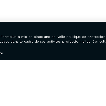
25, Formplus a mis en place une nouvelle politique de protecti
ives dans le cadre de ses activités professionnelles. Consulte
té