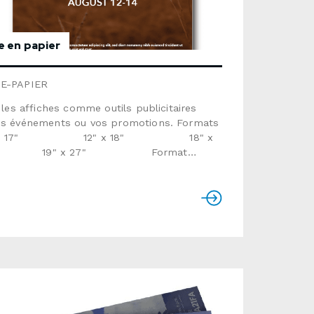
e en papier
E-PAPIER
z les affiches comme outils publicitaires
 événements ou vos promotions. Formats
" x 17" 12" x 18" 18" x
 19" x 27" Format
aliséPapiers et finis : texte 100lb lustré,
00lb avec vernis mat ou ultra lustré,
Enviro recycléTemps de production
uellement de 7 à 15 jours ouvrables Utiliser
ulaire ci-dessous pour nous envoyer une
 de soumission détaillée.