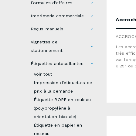
Formules d'affaires
Imprimerie commerciale
Accroch
Reçus manuels
ACCROC
Vignettes de
Les accr
stationnement
très effi
vus lorsq
Étiquettes autocollantes
6,25" ou 
couché
Voir tout
lustré, u
Impression d'étiquettes de
l'é
prix à la demande
13pt Env
l'écritur
Étiquette BOPP en rouleau
(seulemen
(polypropylène à
1 ou 2 c
orientation biaxiale)
de 7 à 10
aux gabar
Étiquette en papier en
l'infogra
rouleau