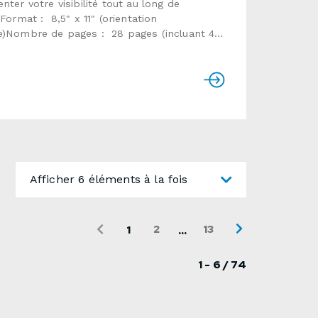
nter votre visibilité tout au long de
!Format : 8,5" x 11" (orientation
e)Nombre de pages : 28 pages (incluant 4
 couverture)Papier et fini : standard texte
80lb ou 100lbCouverture : même papier que
ieur ou cartonnée 14ptQuantité : 25, 50, 75,
0, 250, 500, 750, 1000Finition : coupé,
é, broché et troué (1 trou)Temps de
ion : habituellement de 7 à 15 jours
esVeuillez vous référer aux instructions ci-
 si vous fournissez l'infographie.Utiliser le
ire ci-dessous pour nous envoyer une
Afficher 6 éléments à la fois
 de soumission détaillée.
2
13
1
...
1 - 6 / 74