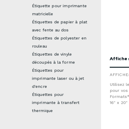
nous env
Étiquette pour imprimante
détaillée.
matricielle
Étiquettes de papier à plat
avec fente au dos
Étiquettes de polyester en
rouleau
Étiquettes de vinyle
Affiche
découpés à la forme
Étiquettes pour
AFFICH
imprimante laser ou à jet
Utilisez 
d'encre
pour vos
Étiquettes pour
Formats* : 12" x 24" 12" x 36" 12" x 
imprimante à transfert
16" x 20" 20" x 24" 22" x 28" 24" x 24" 24" x 36" 24
x 48" 36" x 60" 48" x 48" 48" x 60" 60" x 58" 72" x
thermique
12" 72" x 24" 72" x 36" 72" x 48" 72" x 58" 84" x 12"
84" x 24" 84" x 36" 84" x 48" 84" x 58" 96" x 12" 96
x 24" 96" x 36" 96" x 48" 96" x 58" Papier et fini :