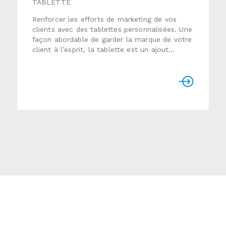
TABLETTE
Renforcer les efforts de marketing de vos
clients avec des tablettes personnalisées. Une
façon abordable de garder la marque de votre
client à l’esprit, la tablette est un ajout
pratique aux trousses de marketing. Format :
5,5" x 8,5" 8,5" x 11" 8,5"
x 14" Format personnalisé Couleurs
d'impression : 1, 2 ou 3 couleurs à plat
(Pantone ou noir), 4 couleurs processPapier :
40M bond (100lb offset) Assemblage : tablette
de 25 ou 50 feuilles Collage : côté court ou
côté long Délais de production : 10 à 15 jours
ouvrablesUtiliser le formulaire ci-dessous pour
nous envoyer une demande de soumission
détaillée.