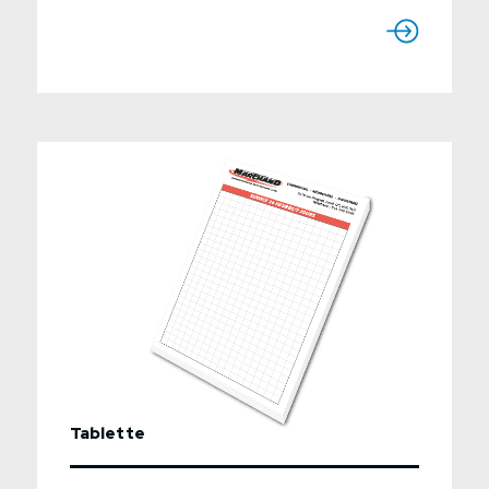
déploierons tous les efforts nécessaires pour
qu'ils puissent contribuer à l'optimisation de
vos opérations. Au besoin, ces travaux
peuvent être convertis en PDF remplissable.
Formats : 8,5" x 11" 8,5" x 14"
11" x 17" Format
personnaliséImpression : 1 à 3 couleurs
Pantone ou quadrichromie*Papiers : 60lb,
70lb, 80lb ou autre selon le travailFinition :
aucun, estampage, embossage, autreQuantité
: selon vos besoinsTemps de production :
selon le travail demandéUtiliser le formulaire
ci-dessous pour nous envoyer une demande
de soumission détaillée.Veuillez utilisez le
champs "Informations additionnelles" pour
décrire de façon précise votre demande.
Tablette