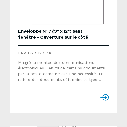
Enveloppe N° 7 (9" x 12") sans
fenêtre - Ouverture sur le côté
ENV-FS-912R-BR
Malgré la montée des communications
électroniques, l'envoi de certains documents
par la poste demeure cas une nécessité. La
nature des documents détermine le type
d'enveloppe à utiliser : avec ou sans fenêtre,
avec intérieur sécuritaire pour confidentialité,
etc. Format : 9" x 12"Ouverture : sur le côté
(brochurette)Papier : vélin blanc 24lb ou Kraft
naturel 24lbTemps de production :
habituellement de 7 à 10 jours ouvrables
NOTE : les enveloppes sont vendues en boîtes
de 500.Utiliser le formulaire ci-dessous pour