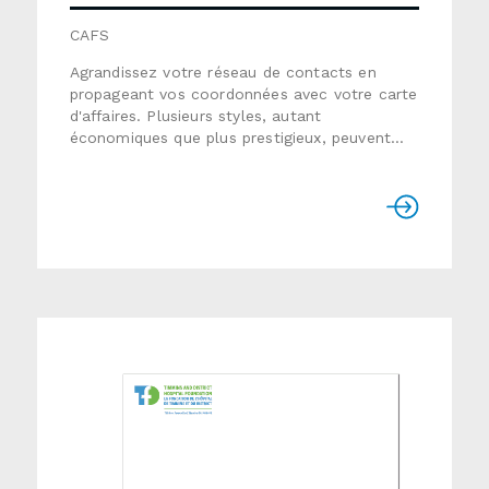
CAFS
Agrandissez votre réseau de contacts en
propageant vos coordonnées avec votre carte
d'affaires. Plusieurs styles, autant
économiques que plus prestigieux, peuvent
vous aider à faire une bonne première
impression. Format : 3,5" x 2"Papier :
carton couché standard, carton 100% recyclé
ou carton fini toileFini : sans vernis,
avec vernis semi-lustré, vernis mat, vernis
ultra lustré, lamination glacée
ou lamination mateTemps de production :
variable selon le finis (habituellement de 5 à 7
jours ouvrables)Utiliser le formulaire ci-
dessous pour nous envoyer une demande de
soumission détaillée.