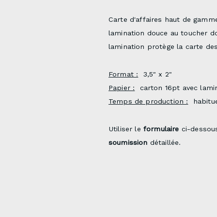
Carte d'affaires haut de gamme
lamination douce au toucher do
lamination protège la carte de
Format :
3,5" x 2"
Papier :
carton 16pt avec lamin
Temps de production :
habitue
Utiliser le
formulaire
ci-dessou
soumission
détaillée.