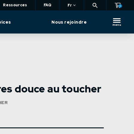
Ressources
FAQ
Fr
0
vices
Nous rejoindre
menu
res douce au toucher
HER