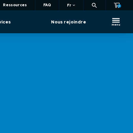
Ressources
FAQ
Fr
0
vices
Nous rejoindre
menu