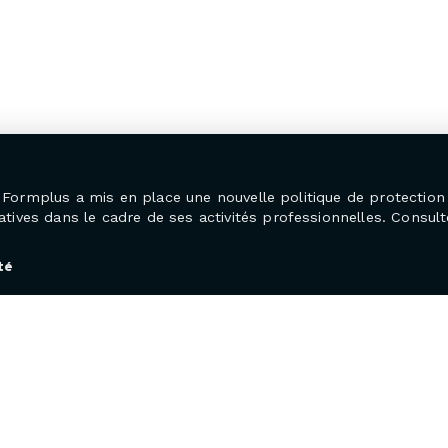
25, Formplus a mis en place une nouvelle politique de protecti
ives dans le cadre de ses activités professionnelles. Consulte
té