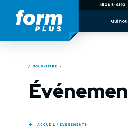
450 818-9393
Qui no
SOUS-TITRE
Événemen
ACCUEIL
ÉVÉNEMENTS